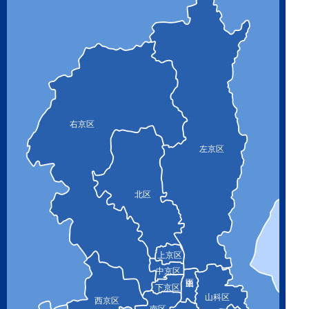
右京区
左京区
北区
上京区
中京区
下京区
山科区
西京区
南区