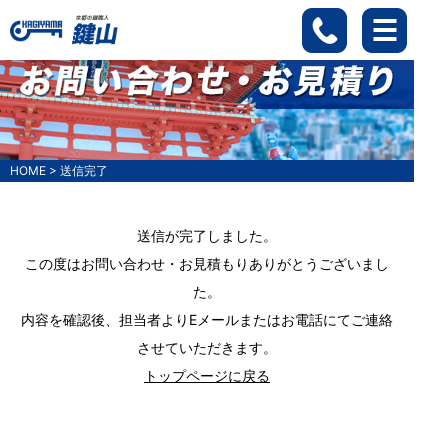
HOME
>
送信完了
送信が完了しました。
この度はお問い合わせ・お見積もりありがとうございまし
た。
内容を確認後、担当者よりEメールまたはお電話にてご連絡
させていただきます。
トップページに戻る