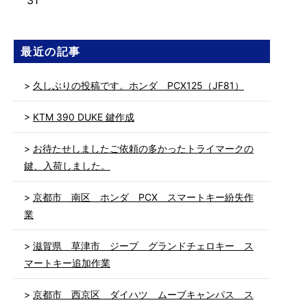
31
最近の記事
久しぶりの投稿です。ホンダ PCX125（JF81）
KTM 390 DUKE 鍵作成
お待たせしましたご依頼の多かったトライマークの
鍵、入荷しました。
京都市 南区 ホンダ PCX スマートキー紛失作
業
滋賀県 草津市 ジープ グランドチェロキー ス
マートキー追加作業
京都市 西京区 ダイハツ ムーブキャンパス ス