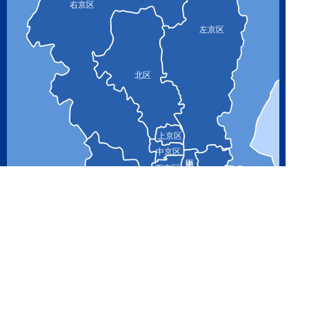
右京区
左京区
北区
上京区
中京区
下京区
山科区
西京区
南区
伏見区
Copyright (C) 京都の鍵職人 鍵山 All Right Reserved.